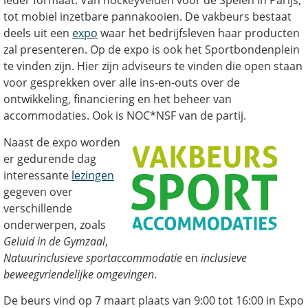
ieder formaat. Van hockeyvelden voor de Spelen in Parijs,
tot mobiel inzetbare pannakooien. De vakbeurs bestaat
deels uit een
expo
waar het bedrijfsleven haar producten
zal presenteren. Op de expo is ook het Sportbondenplein
te vinden zijn. Hier zijn adviseurs te vinden die open staan
voor gesprekken over alle ins-en-outs over de
ontwikkeling, financiering en het beheer van
accommodaties. Ook is NOC*NSF van de partij.
Naast de expo worden
er gedurende dag
interessante
lezingen
gegeven over
verschillende
onderwerpen, zoals
Geluid in de Gymzaal
,
Natuurinclusieve sportaccommodatie
en
inclusieve
beweegvriendelijke omgevingen
.
De beurs vind op 7 maart plaats van 9:00 tot 16:00 in Expo