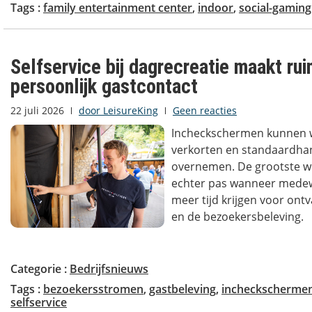
Tags :
family entertainment center
,
indoor
,
social-gaming
Selfservice bij dagrecreatie maakt ru
persoonlijk gastcontact
22 juli 2026
door
LeisureKing
Geen reacties
Incheckschermen kunnen w
verkorten en standaardha
overnemen. De grootste wi
echter pas wanneer mede
meer tijd krijgen voor ontv
en de bezoekersbeleving.
Categorie :
Bedrijfsnieuws
Tags :
bezoekersstromen
,
gastbeleving
,
incheckscherme
selfservice