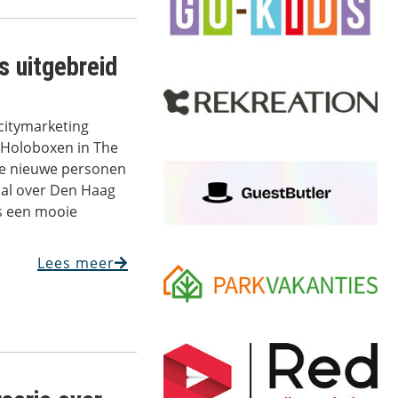
 uitgebreid
 citymarketing
 Holoboxen in The
rie nieuwe personen
aal over Den Haag
ns een mooie
Lees meer