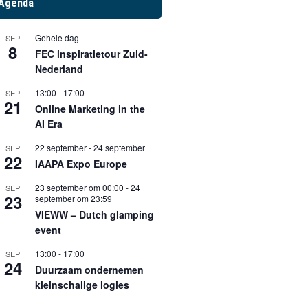
Agenda
Gehele dag
SEP
8
FEC inspiratietour Zuid-
Nederland
13:00
-
17:00
SEP
21
Online Marketing in the
AI Era
22 september
-
24 september
SEP
22
IAAPA Expo Europe
23 september om 00:00
-
24
SEP
23
september om 23:59
VIEWW – Dutch glamping
event
13:00
-
17:00
SEP
24
Duurzaam ondernemen
kleinschalige logies