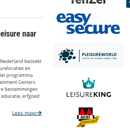
eisure naar
d-Nederland bezoekt
urelocaties en
 Het programma
tainment Centers
dere bestemmingen
 educatie, erfgoed
Lees meer