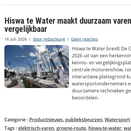
Hiswa te Water maakt duurzaam varen
vergelijkbaar
16 juli 2026
door
redacteur4
Geen reacties
Hiswa te Water breidt De 
2026 uit van een herkenni
kennis- en vergelijkingspl
centrale motorenshow, ro
interactieve plattegrond 
watersportondernemers 
duurzamere technieken ge
beoordelen.
Categorie :
Productnieuws
,
publieksbeurzen
,
Watersport
Tags :
elektrisch-varen
,
groene-route
,
hiswa-te-water
,
wat