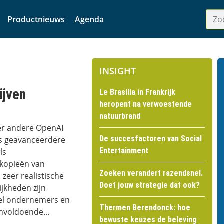
Productnieuws
Agenda
INSIGHT
ijven
Le Brasilia in Frankrijk
heropent na verwoestende
natuurbrand
er andere OpenAI
De succesfactoren van Social
s geavanceerdere
Entertainment
ls
e kopieën van
Zoeken verandert razendsnel.
zeer realistische
Doet jouw strategie dat ook?
ijkheden zijn
el ondernemers en
Thermen Berendonck: hoe
nvoldoende...
bewuste keuzes de beleving