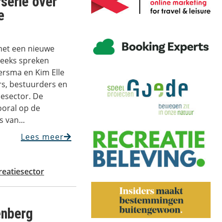
serie over
e
 met een nieuwe
reeks spreken
tersma en Kim Elle
s, bestuurders en
iesector. De
ooral op de
 van...
Lees meer
reatiesector
enberg