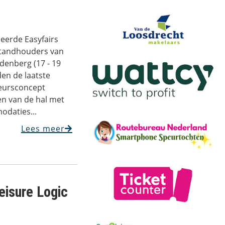
eerde Easyfairs
standhouders van
denberg (17 - 19
en de laatste
beursconcept
en van de hal met
odaties...
Lees meer
eisure Logic