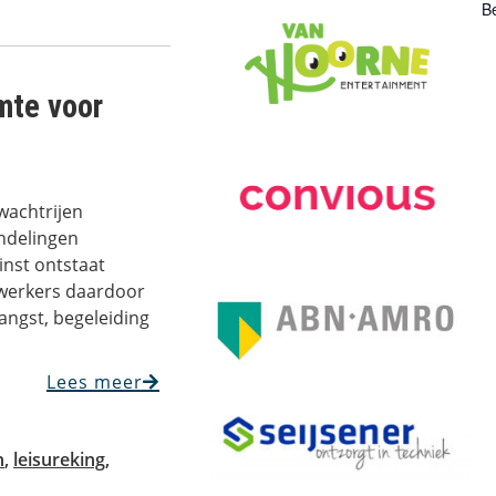
Be
imte voor
achtrijen
ndelingen
nst ontstaat
werkers daardoor
angst, begeleiding
Lees meer
n
,
leisureking
,