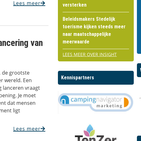
Lees meer
versterken
Beleidsmakers Stedelijk
toerisme kijken steeds meer
naar maatschappelijke
lancering van
meerwaarde
LEES MEER OVER INSIGHT
, de grootste
Kennispartners
er wereld. Een
g lanceren vraagt
ening. Je moet
ent dat mensen
ment ligt
Lees meer