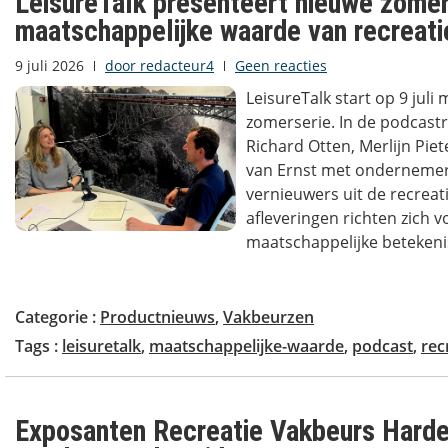
LeisureTalk presenteert nieuwe zomer
maatschappelijke waarde van recreati
9 juli 2026
door
redacteur4
Geen reacties
LeisureTalk start op 9 juli
zomerserie. In de podcast
Richard Otten, Merlijn Pie
van Ernst met ondernemer
vernieuwers uit de recreat
afleveringen richten zich v
maatschappelijke betekenis
Categorie :
Productnieuws
,
Vakbeurzen
Tags :
leisuretalk
,
maatschappelijke-waarde
,
podcast
,
rec
Exposanten Recreatie Vakbeurs Hard