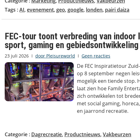
Categorie :
Marketing
,
Productnieuws
,
Vakbeurzen
Tags :
AI
,
evenement
,
geo
,
google
,
londen
,
pairi daiza
FEC-tour toont verbreding van indoor l
sport, gaming en gebiedsontwikkeling
23 juli 2026
door
Pleisureworld
Geen reacties
De FEC Inspiratietour Zui
op 8 september negen leis
mogelijk een tiende stop.
laat zien hoe Family Enter
zich ontwikkelen tot bre
met social gaming, horeca,
en jaarrond recreatie.
Categorie :
Dagrecreatie
,
Productnieuws
,
Vakbeurzen