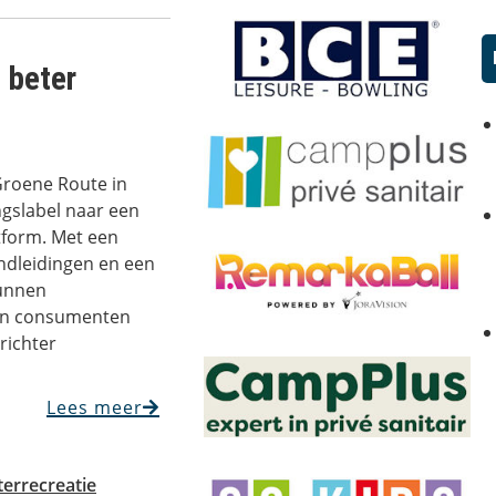
 beter
Groene Route in
ngslabel naar een
atform. Met een
ndleidingen en een
kunnen
en consumenten
richter
Lees meer
errecreatie