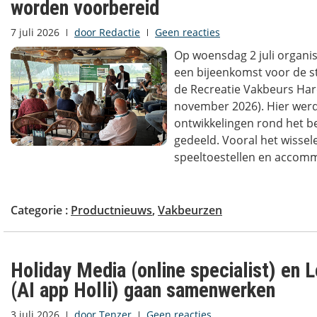
worden voorbereid
7 juli 2026
door
Redactie
Geen reacties
Op woensdag 2 juli organis
een bijeenkomst voor de 
de Recreatie Vakbeurs Har
november 2026). Hier werd
ontwikkelingen rond het 
gedeeld. Vooral het wissel
speeltoestellen en accomm
Categorie :
Productnieuws
,
Vakbeurzen
Holiday Media (online specialist) en L
(AI app Holli) gaan samenwerken
3 juli 2026
door
Tenzer
Geen reacties