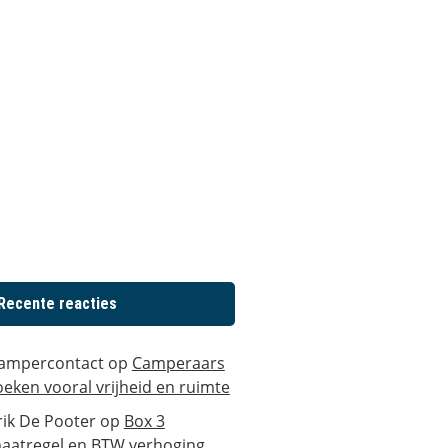
Recente reacties
ampercontact
op
Camperaars
oeken vooral vrijheid en ruimte
rik De Pooter
op
Box 3
aatregel en BTW verhoging