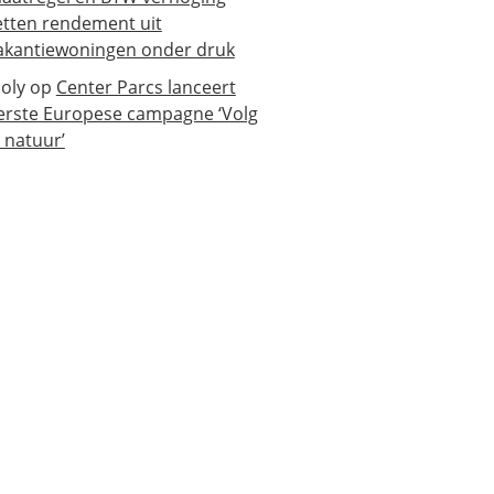
etten rendement uit
akantiewoningen onder druk
oly
op
Center Parcs lanceert
erste Europese campagne ‘Volg
e natuur’