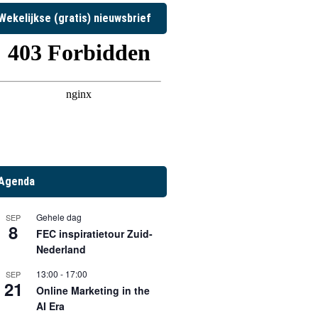
Wekelijkse (gratis) nieuwsbrief
Agenda
Gehele dag
SEP
8
FEC inspiratietour Zuid-
Nederland
13:00
-
17:00
SEP
21
Online Marketing in the
AI Era