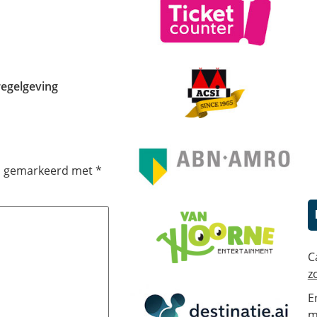
regelgeving
jn gemarkeerd met
*
C
z
E
m