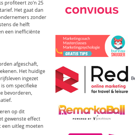
s profiteert zo’n 25
tarief. Het gaat dan
n ondernemers zonder
tens de helft
en een inefficiënte
orden afgeschaft,
tekenen. Het huidige
ijfsleven ingezet
Be
 is om specifieke
 te bevorderen,
atief.
eren op dit
et gewenste effect
nst een uitleg moeten