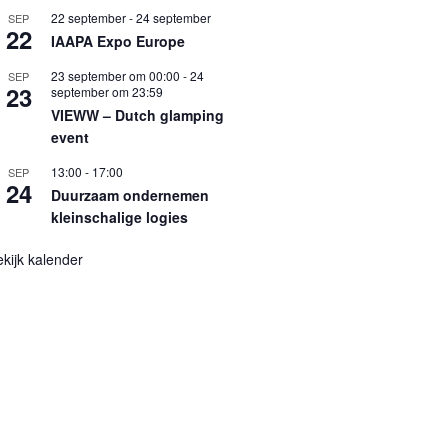
22 september
-
24 september
SEP
22
IAAPA Expo Europe
23 september om 00:00
-
24
SEP
23
september om 23:59
VIEWW – Dutch glamping
event
13:00
-
17:00
SEP
24
Duurzaam ondernemen
kleinschalige logies
kijk kalender