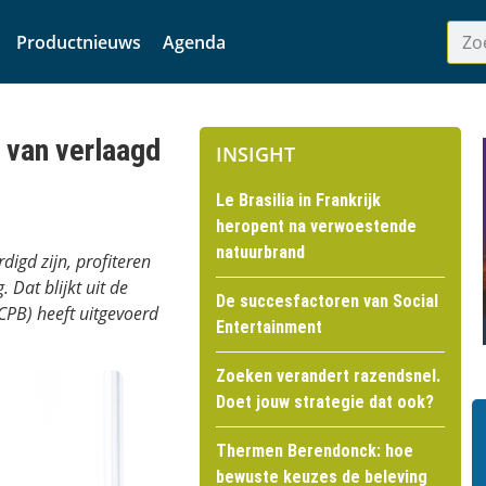
Productnieuws
Agenda
 van verlaagd
INSIGHT
Le Brasilia in Frankrijk
heropent na verwoestende
natuurbrand
digd zijn, profiteren
 Dat blijkt uit de
De succesfactoren van Social
(CPB) heeft uitgevoerd
Entertainment
Zoeken verandert razendsnel.
Doet jouw strategie dat ook?
Thermen Berendonck: hoe
bewuste keuzes de beleving