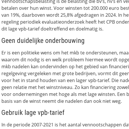
Vennootschapsbelasting is de belasting die bv’s, nv’s en ve
betalen over hun winst. Voor winsten tot 200.000 euro best
van 19%, daarboven wordt 25,8% afgedragen in 2024. In he
regeling periodiek evaluatieonderzoek heeft het CPB onde
dit lage vpb-tarief doeltreffend en doelmatig is.
Geen duidelijke onderbouwing
Er is een politieke wens om het mkb te ondersteunen, maar 
waarom dit nodig is en welk probleem hiermee wordt opge
mkb nadelen kan ondervinden op het gebied van financieri
regelgeving vergeleken met grote bedrijven, vormt dit ge
voor het in stand houden van een lager vpb-tarief. Die na
geen relatie met het winstniveau. Zo kan financiering zowe
voor ondernemingen met hoge als met lage winsten. Een b
basis van de winst neemt die nadelen dan ook niet weg.
Gebruik lage vpb-tarief
In de periode 2007-2021 is het aantal vennootschappen d