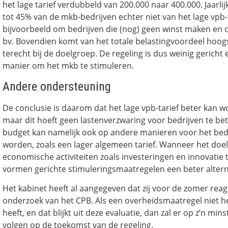
het lage tarief verdubbeld van 200.000 naar 400.000. Jaarlijk
tot 45% van de mkb-bedrijven echter niet van het lage vpb-
bijvoorbeeld om bedrijven die (nog) geen winst maken e
bv. Bovendien komt van het totale belastingvoordeel hoogs
terecht bij de doelgroep. De regeling is dus weinig gericht 
manier om het mkb te stimuleren.
Andere ondersteuning
De conclusie is daarom dat het lage vpb-tarief beter kan w
maar dit hoeft geen lastenverzwaring voor bedrijven te be
budget kan namelijk ook op andere manieren voor het bedr
worden, zoals een lager algemeen tarief. Wanneer het doel
economische activiteiten zoals investeringen en innovatie
vormen gerichte stimuleringsmaatregelen een beter altern
Het kabinet heeft al aangegeven dat zij voor de zomer reag
onderzoek van het CPB. Als een overheidsmaatregel niet h
heeft, en dat blijkt uit deze evaluatie, dan zal er op z’n mi
volgen op de toekomst van de regeling.