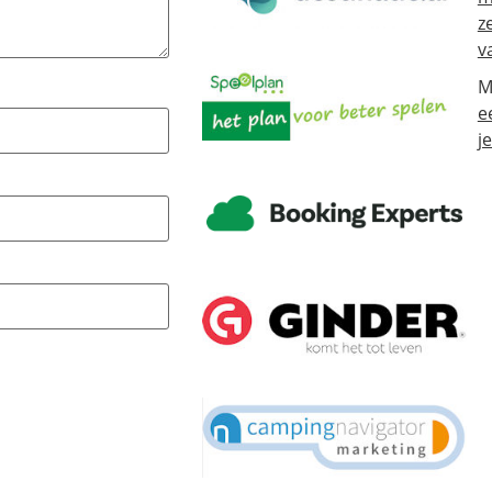
z
v
M
e
j