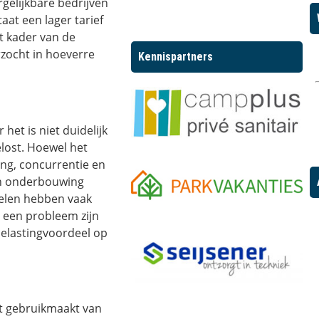
rgelijkbare bedrijven
aat een lager tarief
t kader van de
rzocht in hoeverre
Kennispartners
het is niet duidelijk
lost. Hoewel het
ng, concurrentie en
en onderbouwing
delen hebben vaak
l een probleem zijn
elastingvoordeel op
at gebruikmaakt van