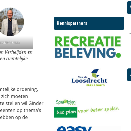
Kennispartners
ander Groot
an Verheijden en
en ruimtelijke
mtelijke ordening,
e zich moeten
te stellen wil Ginder
eenten op thema’s
hebben op de