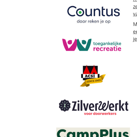
z
v
M
e
j