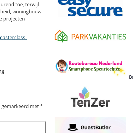
rend toe, terwijl
mheid, woningbouw
e projecten
masterclass-
ng
Be
jn gemarkeerd met
*