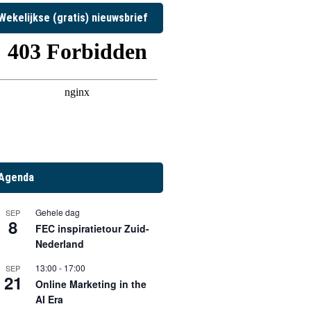
Wekelijkse (gratis) nieuwsbrief
Agenda
Gehele dag
SEP
8
FEC inspiratietour Zuid-
Nederland
13:00
-
17:00
SEP
21
Online Marketing in the
AI Era