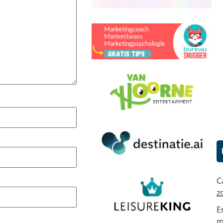
C
z
E
m