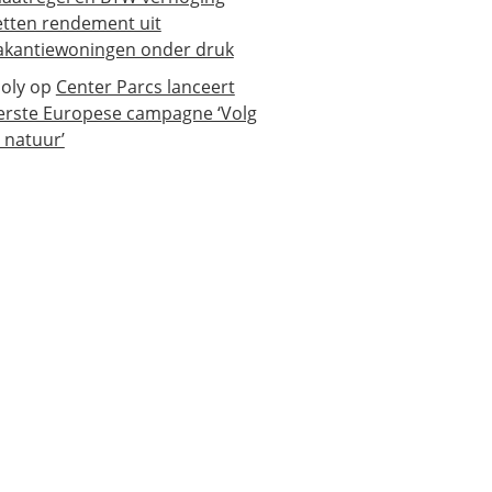
etten rendement uit
akantiewoningen onder druk
oly
op
Center Parcs lanceert
erste Europese campagne ‘Volg
e natuur’