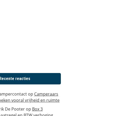
Recente reacties
ampercontact
op
Camperaars
oeken vooral vrijheid en ruimte
rik De Pooter
op
Box 3
aatregel en BTW verhoging