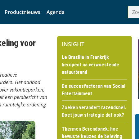
Productnieuws
Agenda
eling voor
INSIGHT
Le Brasilia in Frankrijk
heropent na verwoestende
natuurbrand
reatieve
urders. Het aanbod
De succesfactoren van Social
 over vakantieparken,
Entertainment
uit een persbericht van
 ruimtelijke ordening
Zoeken verandert razendsnel.
Doet jouw strategie dat ook?
Thermen Berendonck: hoe
bewuste keuzes de beleving