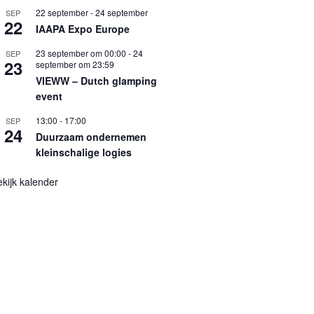
22 september
-
24 september
SEP
22
IAAPA Expo Europe
23 september om 00:00
-
24
SEP
23
september om 23:59
VIEWW – Dutch glamping
event
13:00
-
17:00
SEP
24
Duurzaam ondernemen
kleinschalige logies
kijk kalender