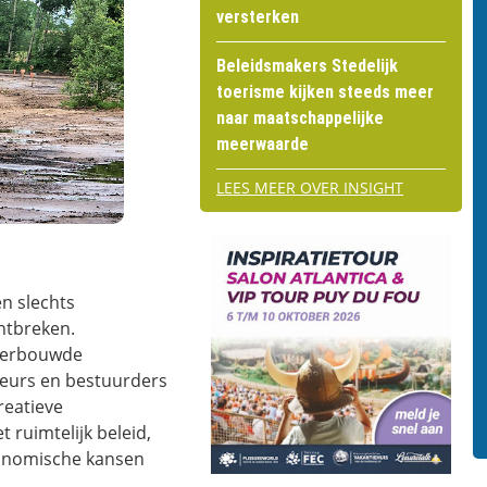
versterken
Beleidsmakers Stedelijk
toerisme kijken steeds meer
naar maatschappelijke
meerwaarde
LEES MEER OVER INSIGHT
n slechts
ontbreken.
nderbouwde
iseurs en bestuurders
reatieve
 ruimtelijk beleid,
conomische kansen