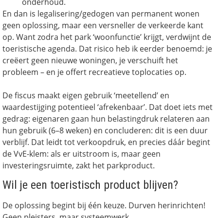
onderhoud.
En dan is legalisering/gedogen van permanent wonen
geen oplossing, maar een versneller de verkeerde kant
op. Want zodra het park ‘woonfunctie’ krijgt, verdwijnt de
toeristische agenda. Dat risico heb ik eerder benoemd: je
creëert geen nieuwe woningen, je verschuift het
probleem – en je offert recreatieve toplocaties op.
De fiscus maakt eigen gebruik ‘meetellend’ en
waardestijging potentieel ‘afrekenbaar’. Dat doet iets met
gedrag: eigenaren gaan hun belastingdruk relateren aan
hun gebruik (6–8 weken) en concluderen: dit is een duur
verblijf. Dat leidt tot verkoopdruk, en precies dáár begint
de VvE-klem: als er uitstroom is, maar geen
investeringsruimte, zakt het parkproduct.
Wil je een toeristisch product blijven?
De oplossing begint bij één keuze. Durven herinrichten!
Geen pleisters, maar systeemwerk.