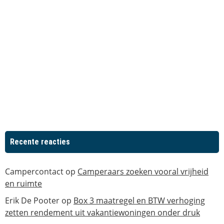
Recente reacties
Campercontact
op
Camperaars zoeken vooral vrijheid
en ruimte
Erik De Pooter
op
Box 3 maatregel en BTW verhoging
zetten rendement uit vakantiewoningen onder druk