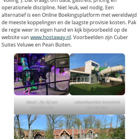
“vulling”). Dat vraagt om data, gastreis, pricing en
operationele discipline. Niet leuk, wel nodig. Een
alternatief is een Online Boekingsplatform met wereldwijd
de meeste koppelingen en de laagste provisie kosten. Pak
de regie weer in eigen hand en kijk bijvoorbeeld op de
website van
www.hostaway.nl
. Voorbeelden zijn Cuber
Suites Veluwe en Pean Buiten.
Mauk – fec bij een
vakantieparken investeren
vakantiepark
in attracties