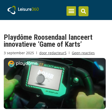
Inzicht en kennis
Playdôme Roosendaal lanceert
innovatieve ‘Game of Karts’
3 september 2025
door
redacteur5
Geen reacties