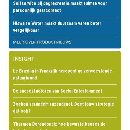
Selfservice bij dagrecreatie maakt ruimte voor
persoonlijk gastcontact
Hiswa te Water maakt duurzaam varen beter
vergelijkbaar
MEER OVER PRODUCTNIEUWS
INSIGHT
Le Brasilia in Frankrijk heropent na verwoestende
natuurbrand
De succesfactoren van Social Entertainment
Zoeken verandert razendsnel. Doet jouw strategie
dat ook?
Thermen Berendonck: hoe bewuste keuzes de