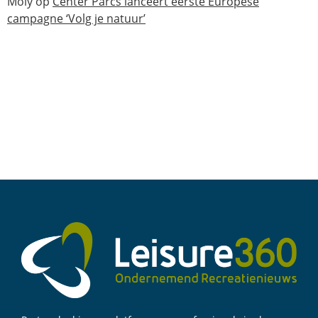
Moly
op
Center Parcs lanceert eerste Europese
campagne ‘Volg je natuur’