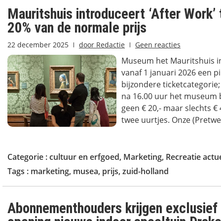
Mauritshuis introduceert ‘After Work’ 
20% van de normale prijs
22 december 2025
door
Redactie
Geen reacties
Museum het Mauritshuis i
vanaf 1 januari 2026 een p
bijzondere ticketcategorie
na 16.00 uur het museum 
geen € 20,- maar slechts € 
twee uurtjes. Onze (Pretwer
Categorie :
cultuur en erfgoed
,
Marketing
,
Recreatie actu
Tags :
marketing
,
musea
,
prijs
,
zuid-holland
Abonnementhouders krijgen exclusief 