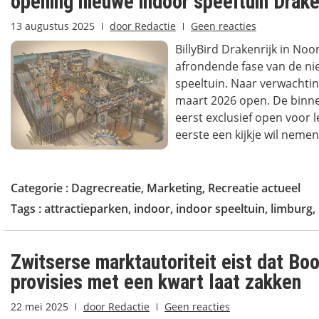
opening nieuwe indoor speeltuin Drake
13 augustus 2025
door
Redactie
Geen reacties
BillyBird Drakenrijk in Noo
afrondende fase van de ni
speeltuin. Naar verwachti
maart 2026 open. De binne
eerst exclusief open voor l
eerste een kijkje wil nemen,
Categorie :
Dagrecreatie
,
Marketing
,
Recreatie actueel
Tags :
attractieparken
,
indoor
,
indoor speeltuin
,
limburg
,
Zwitserse marktautoriteit eist dat Bo
provisies met een kwart laat zakken
22 mei 2025
door
Redactie
Geen reacties