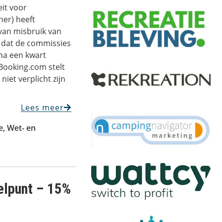
it voor
her) heeft
van misbruik van
t dat de commissies
na een kwart
Booking.com stelt
niet verplicht zijn
Lees meer
e
,
Wet- en
telpunt – 15%