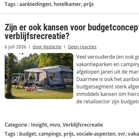
Tags :
aanbiedingen
,
hotelkamer
,
prijs
Zijn er ook kansen voor budgetconcep
verblijfsrecreatie?
6 juli 2026
door
Redactie
Geen reacties
Veel verouderde (en ook 
vakantieparken en camping
afgelopen jaren uit de ma
Daarmee is ook het aanbod
budgetsegment sterk afge
inmiddels kansen om hierop
de retailsector zijn budget
Categorie :
Insight
,
mvo
,
Verblijfsrecreatie
Tags :
budget
,
campings
,
prijs
,
sociale-aspecten
,
svr
,
vaka