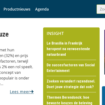
Productnieuws
Agenda
euze
INSIGHT
Le Brasilia in Frankrijk
heropent na verwoestende
 met hun
natuurbrand
 (32%) en prijs
factoren, terwijl
De succesfactoren van Social
 2% een rol speelt.
Entertainment
f concept van
populair is onder
Zoeken verandert razendsnel.
...
Doet jouw strategie dat ook?
Lees meer
Thermen Berendonck: hoe
bewuste keuzes de beleving