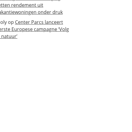
etten rendement uit
akantiewoningen onder druk
oly
op
Center Parcs lanceert
erste Europese campagne ‘Volg
e natuur’