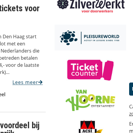
tickets voor
n Den Haag start
ilot met een
; Nederlanders die
betreden betalen
4,- voor de laatste
k)...
Lees meer
eel
C
z
voordeel bij
E
m