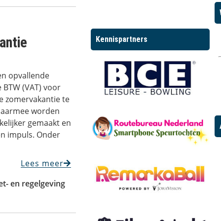
antie
Kennispartners
en opvallende
 BTW (VAT) voor
de zomervakantie te
 Daarmee worden
kkelijker gemaakt en
een impuls. Onder
Lees meer
t- en regelgeving