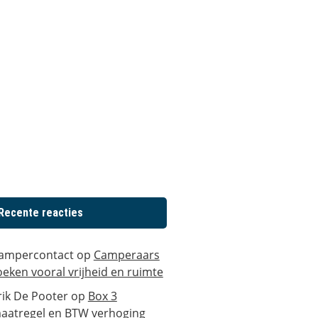
Recente reacties
ampercontact
op
Camperaars
oeken vooral vrijheid en ruimte
rik De Pooter
op
Box 3
aatregel en BTW verhoging