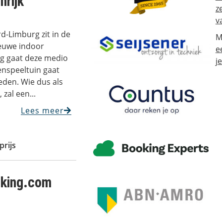
nrijk
z
v
rd-Limburg zit in de
M
euwe indoor
e
ng gaat deze medio
j
nspeeltuin gaat
eden. Wie dus als
 zal een...
Lees meer
prijs
oking.com