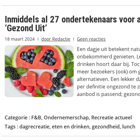
Inmiddels al 27 ondertekenaars voor 
‘Gezond Uit’
18 maart 2024
door
Redactie
Geen reacties
Een dagje uit betekent natu
onbekommerd genieten. Le
drinken hoort daar bij. To
meer bezoekers (ook) om 
alternatieven. Een lekker da
per definitie ongezond te z
aanbod is passend; gezond.
Categorie :
F&B
,
Ondernemerschap
,
Recreatie actueel
Tags :
dagrecreatie
,
eten en drinken
,
gezondheid
,
lunch