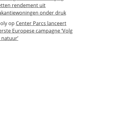
etten rendement uit
akantiewoningen onder druk
oly
op
Center Parcs lanceert
erste Europese campagne ‘Volg
e natuur’