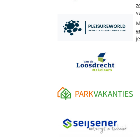
z
v
M
e
j