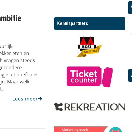
ambitie
Kennispartners
urlijk
kker eten en
ch vragen steeds
gezondere
gje uit hoeft niet
ijn. Maar welk
..
Lees meer