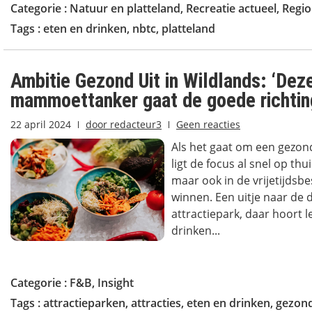
Categorie :
Natuur en platteland
,
Recreatie actueel
,
Regio
Tags :
eten en drinken
,
nbtc
,
platteland
Ambitie Gezond Uit in Wildlands: ‘Dez
mammoettanker gaat de goede richtin
22 april 2024
door
redacteur3
Geen reacties
Als het gaat om een gezon
ligt de focus al snel op thu
maar ook in de vrijetijdsbe
winnen. Een uitje naar de 
attractiepark, daar hoort l
drinken...
Categorie :
F&B
,
Insight
Tags :
attractieparken
,
attracties
,
eten en drinken
,
gezon