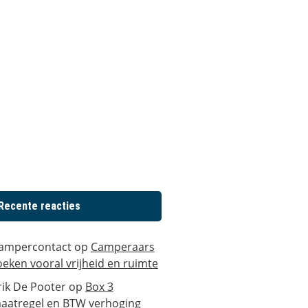
Recente reacties
ampercontact
op
Camperaars
oeken vooral vrijheid en ruimte
rik De Pooter
op
Box 3
aatregel en BTW verhoging