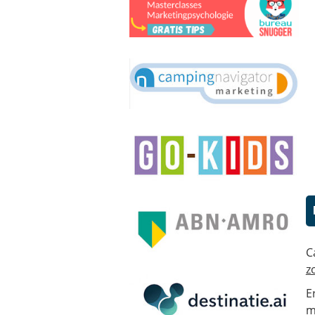
C
z
E
m