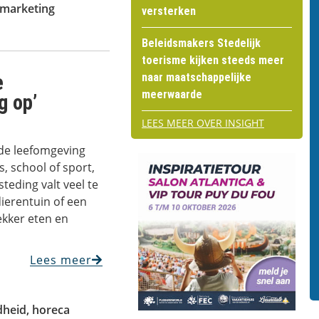
marketing
versterken
Beleidsmakers Stedelijk
toerisme kijken steeds meer
e
naar maatschappelijke
meerwaarde
g op’
LEES MEER OVER INSIGHT
de leefomgeving
is, school of sport,
steding valt veel te
dierentuin of een
ekker eten en
Lees meer
dheid
,
horeca