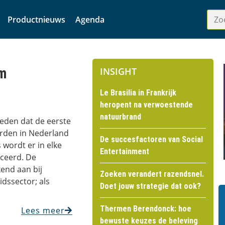
Productnieuws
Agenda
om
INSIGHT
Le Brasilia in Frankrijk
heropent na verwoestende
natuurbrand
leden dat de eerste
rden in Nederland
De succesfactoren van Social
 wordt er in elke
Entertainment
uceerd. De
kend aan bij
Zoeken verandert razendsnel.
eidssector; als
Doet jouw strategie dat ook?
Thermen Berendonck: hoe
Lees meer
bewuste keuzes de beleving