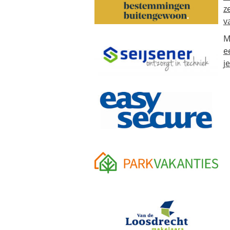
z
v
M
e
j