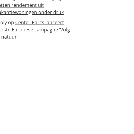
etten rendement uit
akantiewoningen onder druk
oly
op
Center Parcs lanceert
erste Europese campagne ‘Volg
e natuur’