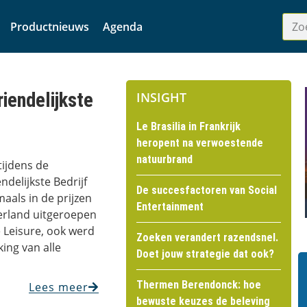
Productnieuws
Agenda
iendelijkste
INSIGHT
Le Brasilia in Frankrijk
heropent na verwoestende
natuurbrand
tijdens de
ndelijkste Bedrijf
De succesfactoren van Social
als in de prijzen
Entertainment
verland uitgeroepen
e Leisure, ook werd
Zoeken verandert razendsnel.
ing van alle
Doet jouw strategie dat ook?
Thermen Berendonck: hoe
Lees meer
bewuste keuzes de beleving