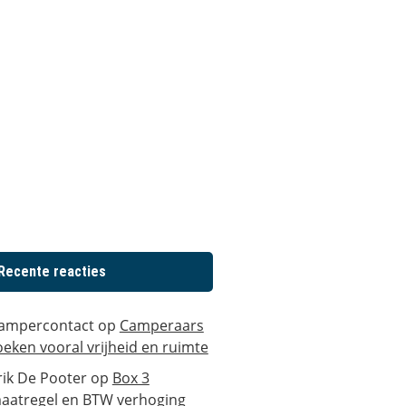
Recente reacties
ampercontact
op
Camperaars
oeken vooral vrijheid en ruimte
rik De Pooter
op
Box 3
aatregel en BTW verhoging