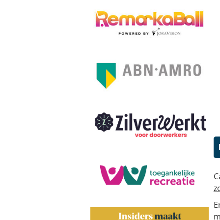
C
z
E
m