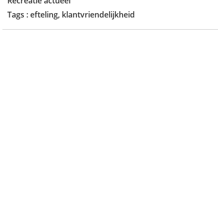
Recreatie actueel
Tags :
efteling
,
klantvriendelijkheid