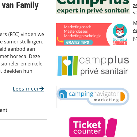
 van Family
z
v
M
e
ers (FEC) vinden we
j
se samenstellingen.
deld aanbod aan
 met horeca. Deze
sioneler en enkele
nt deelden hun
Lees meer
ment