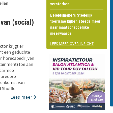
ellen
versterken
Beleidsmakers Stedelijk
van (social)
toerisme kijken steeds meer
naar maatschappelijke
meerwaarde
LEES MEER OVER INSIGHT
tor krijgt er
ent een geduchte
er horecabedrijven
tainment) toe aan
daarmee
l bredere
jeenkomst van
Shuffle...
Lees meer