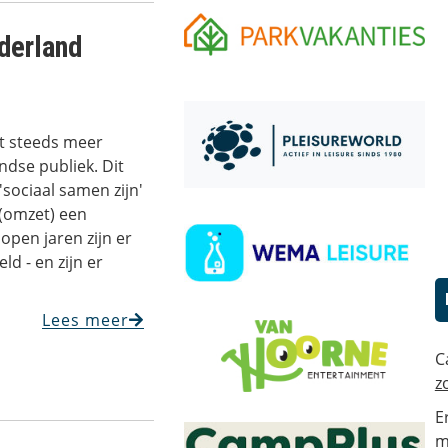
ederland
t steeds meer
dse publiek. Dit
'sociaal samen zijn'
(omzet) een
lopen jaren zijn er
d - en zijn er
Lees meer
C
z
E
m