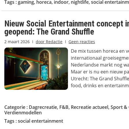
Tags :
gaming
,
horeca
,
indoor
,
nightlife
,
social entertain
Nieuw Social Entertainment concept i
geopend: The Grand Shuffle
2 maart 2026
door
Redactie
Geen reacties
De mix tussen horeca en v
internationaal groeisegme
Nederlandse markt nog wat
Maar er is nu een nieuw pa
Utrecht: The Grand Shuffle
food, drinks en entertainme
Categorie :
Dagrecreatie
,
F&B
,
Recreatie actueel
,
Sport &
Verdienmodellen
Tags :
social entertainment