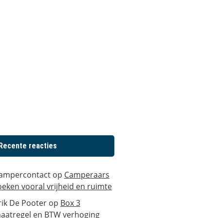
Recente reacties
ampercontact
op
Camperaars
oeken vooral vrijheid en ruimte
rik De Pooter
op
Box 3
aatregel en BTW verhoging