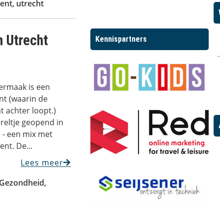
ment
,
utrecht
n Utrecht
Kennispartners
ermaak is een
nt (waarin de
 achter loopt.)
reltje geopend in
 - een mix met
nt. De...
Lees meer
 Gezondheid
,