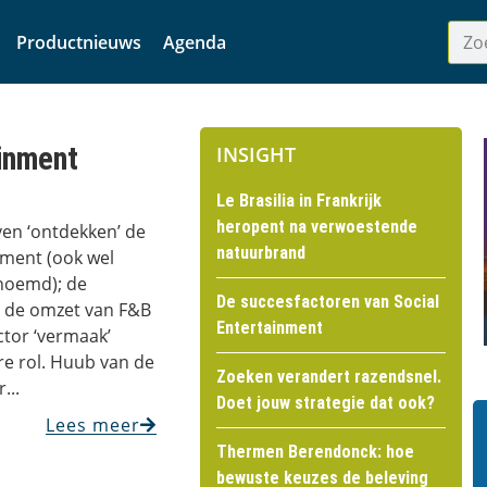
Productnieuws
Agenda
inment
INSIGHT
Le Brasilia in Frankrijk
heropent na verwoestende
en ‘ontdekken’ de
natuurbrand
nment (ook wel
enoemd); de
De succesfactoren van Social
m de omzet van F&B
Entertainment
ctor ‘vermaak’
re rol. Huub van de
Zoeken verandert razendsnel.
...
Doet jouw strategie dat ook?
Lees meer
Thermen Berendonck: hoe
bewuste keuzes de beleving