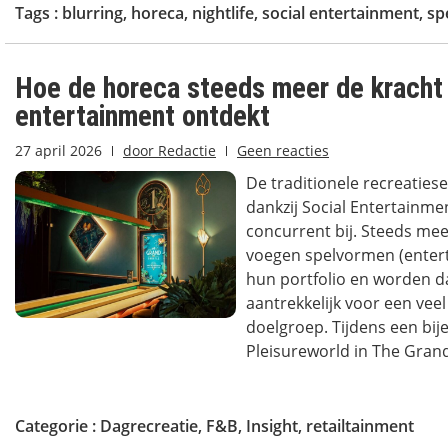
Tags :
blurring
,
horeca
,
nightlife
,
social entertainment
,
sp
Hoe de horeca steeds meer de kracht 
entertainment ontdekt
27 april 2026
door
Redactie
Geen reacties
De traditionele recreatiesec
dankzij Social Entertainm
concurrent bij. Steeds me
voegen spelvormen (enter
hun portfolio en worden 
aantrekkelijk voor een vee
doelgroep. Tijdens een bi
Pleisureworld in The Grand 
Categorie :
Dagrecreatie
,
F&B
,
Insight
,
retailtainment