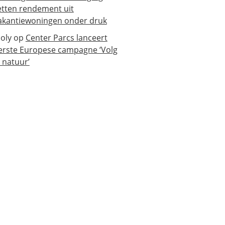
etten rendement uit
akantiewoningen onder druk
oly
op
Center Parcs lanceert
erste Europese campagne ‘Volg
e natuur’