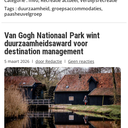
Categorie :
mvo
,
Recreatie actueel
,
Verblijfsrecreatie
Tags :
duurzaamheid
,
groepsaccommodaties
,
paasheuvelgroep
Van Gogh Nationaal Park wint
duurzaamheidsaward voor
destination management
5 maart 2026
door
Redactie
Geen reacties