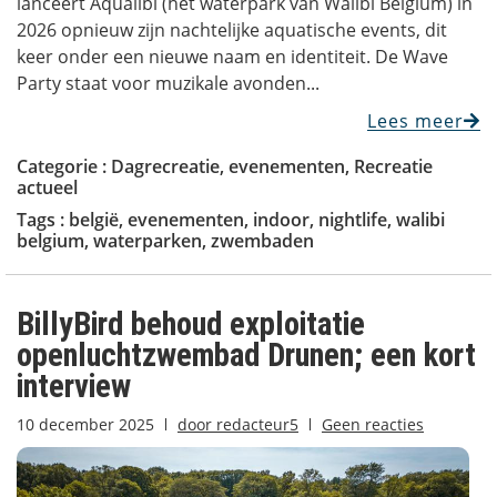
lanceert Aqualibi (het waterpark van Walibi Belgium) in
2026 opnieuw zijn nachtelijke aquatische events, dit
keer onder een nieuwe naam en identiteit. De Wave
Party staat voor muzikale avonden...
Lees meer
Categorie :
Dagrecreatie
,
evenementen
,
Recreatie
actueel
Tags :
belgië
,
evenementen
,
indoor
,
nightlife
,
walibi
belgium
,
waterparken
,
zwembaden
BillyBird behoud exploitatie
openluchtzwembad Drunen; een kort
interview
10 december 2025
door
redacteur5
Geen reacties